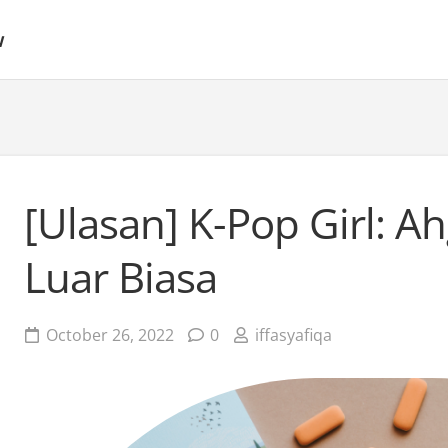
w
[Ulasan] K-Pop Girl: A
Luar Biasa
October 26, 2022
0
iffasyafiqa