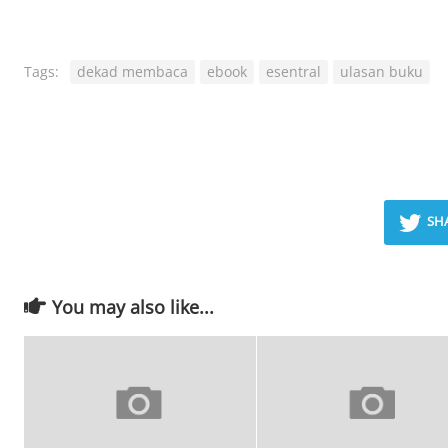
Tags:
dekad membaca
ebook
esentral
ulasan buku
SH
You may also like...