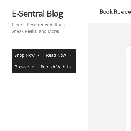
Skip
to
E-Sentral Blog
Book Revie
content
E-book Recommendations,
Sneak Peeks, and More!
Shop Now
Read Now
Browse
Publish With Us