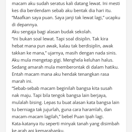
macam aku sudah seratus kali datang lewat. Ini mesti
kes dia berdendam sebab aku bentak dia hari itu.
“Maafkan saya puan. Saya janji tak lewat lagi,” ucapku
di depannya.
Aku sengaja bagi alasan budak sekolah.
“Ini bukan soal lewat. Tapi soal disiplin. Tak kira
hebat mana pun awak, kalau tak berdisiplin, awak
takkan ke mana,” ujarnya, masih dengan nada sinis.
Aku mula mengetap gigi. Menghela keluhan halus.
Sedang amarah mula memberontak di dalam hatiku.
Entah macam mana aku hendak tenangkan rasa
marah ini.
“Sebab-sebab macam beginilah bangsa kita susah
nak maju. Tapi bila tengok bangsa lain berjaya,
mulalah bising. Lepas tu buat alasan kata bangsa lain
tu berniaga tak jujurlah, guna cara haramlah, dan
macam-macam lagilah,” bebel Puan Ipah lagi.
Kata-katanya itu seperti minyak tanah yang disimbah
ke arah api kemarahanku.