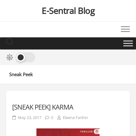
Skip
E-Sentral Blog
to
content
Sneak Peek
[SNEAK PEEK] KARMA
May 23, 2017
0
Eleena Farihin