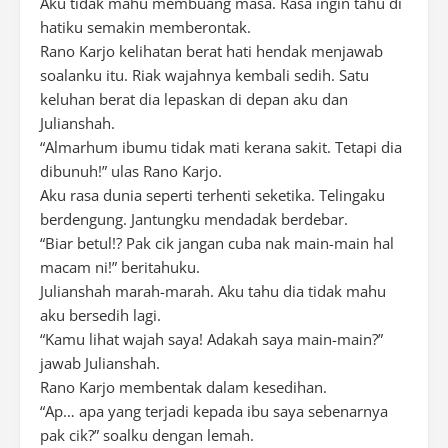
Aku tidak mahu membuang masa. Rasa ingin tahu di
hatiku semakin memberontak.
Rano Karjo kelihatan berat hati hendak menjawab
soalanku itu. Riak wajahnya kembali sedih. Satu
keluhan berat dia lepaskan di depan aku dan
Julianshah.
“Almarhum ibumu tidak mati kerana sakit. Tetapi dia
dibunuh!” ulas Rano Karjo.
Aku rasa dunia seperti terhenti seketika. Telingaku
berdengung. Jantungku mendadak berdebar.
“Biar betul!? Pak cik jangan cuba nak main-main hal
macam ni!” beritahuku.
Julianshah marah-marah. Aku tahu dia tidak mahu
aku bersedih lagi.
“Kamu lihat wajah saya! Adakah saya main-main?”
jawab Julianshah.
Rano Karjo membentak dalam kesedihan.
“Ap… apa yang terjadi kepada ibu saya sebenarnya
pak cik?” soalku dengan lemah.