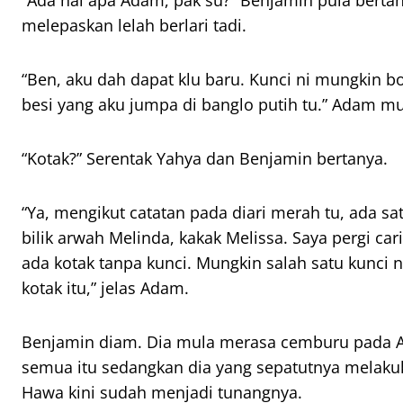
“Ada hal apa Adam, pak su?” Benjamin pula bertany
melepaskan lelah berlari tadi.
“Ben, aku dah dapat klu baru. Kunci ni mungkin b
besi yang aku jumpa di banglo putih tu.” Adam mu
“Kotak?” Serentak Yahya dan Benjamin bertanya.
“Ya, mengikut catatan pada diari merah tu, ada s
bilik arwah Melinda, kakak Melissa. Saya pergi c
ada kotak tanpa kunci. Mungkin salah satu kunci 
kotak itu,” jelas Adam.
Benjamin diam. Dia mula merasa cemburu pada A
semua itu sedangkan dia yang sepatutnya mela
Hawa kini sudah menjadi tunangnya.