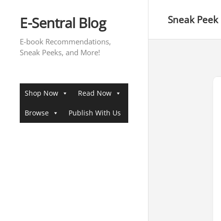
Skip
to
E-Sentral Blog
Sneak Peek
content
E-book Recommendations,
Sneak Peeks, and More!
Shop Now
Read Now
Browse
Publish With Us