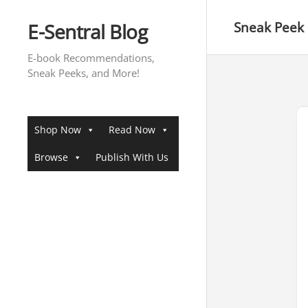
Skip
to
E-Sentral Blog
Sneak Peek
content
E-book Recommendations,
Sneak Peeks, and More!
Shop Now
Read Now
Browse
Publish With Us