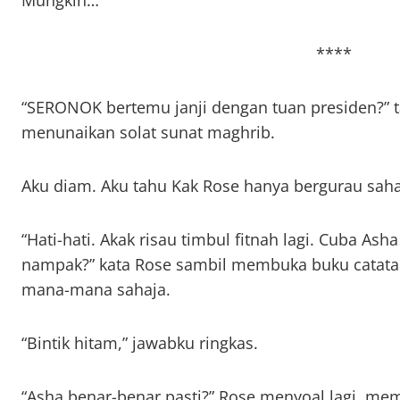
Mungkin…
****
“SERONOK bertemu janji dengan tuan presiden?” 
menunaikan solat sunat maghrib.
Aku diam. Aku tahu Kak Rose hanya bergurau saha
“Hati-hati. Akak risau timbul fitnah lagi. Cuba Ash
nampak?” kata Rose sambil membuka buku catata
mana-mana sahaja.
“Bintik hitam,” jawabku ringkas.
“Asha benar-benar pasti?” Rose menyoal lagi, me