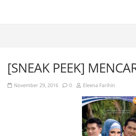
[SNEAK PEEK] MENCA
November 29, 2016
0
Eleena Farihin