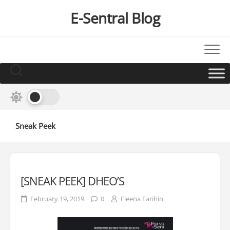
Skip
E-Sentral Blog
to
content
Sneak Peek
[SNEAK PEEK] DHEO’S
February 19, 2019
0
Eleena Farihin