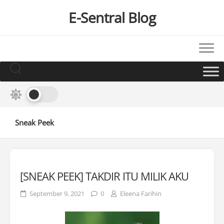
Skip
E-Sentral Blog
to
content
Sneak Peek
[SNEAK PEEK] TAKDIR ITU MILIK AKU
September 9, 2021
0
Eleena Farihin