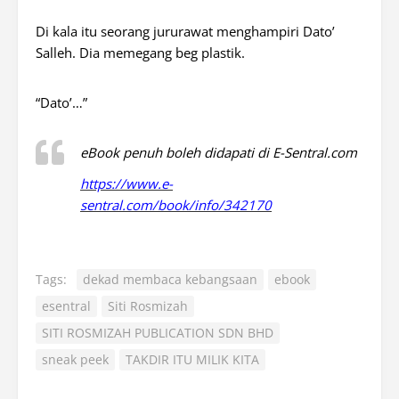
Di kala itu seorang jururawat menghampiri Dato’
Salleh. Dia memegang beg plastik.
“Dato’…”
eBook penuh boleh didapati di E-Sentral.com
https://www.e-
sentral.com/book/info/342170
Tags:
dekad membaca kebangsaan
ebook
esentral
Siti Rosmizah
SITI ROSMIZAH PUBLICATION SDN BHD
sneak peek
TAKDIR ITU MILIK KITA