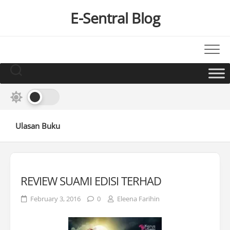
Skip
E-Sentral Blog
to
content
Ulasan Buku
REVIEW SUAMI EDISI TERHAD
February 3, 2016
0
Eleena Farihin