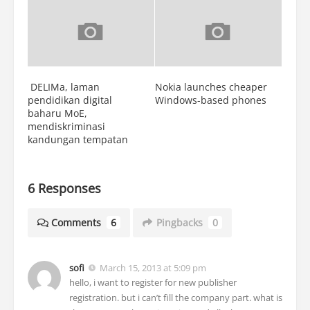
DELIMa, laman
Nokia launches cheaper
pendidikan digital
Windows-based phones
baharu MoE,
mendiskriminasi
kandungan tempatan
6 Responses
Comments
6
Pingbacks
0
sofi
March 15, 2013 at 5:09 pm
hello, i want to register for new publisher
registration. but i can’t fill the company part. what is