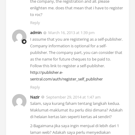
the company, the registration and all. please
enlighten me. does that mean that i have to register
to roc?
Reply
admin
March 16, 2013 at 1:39 pm
I assume that you are registering as a self-publisher.
Company information is optional for a self-
publisher. The company part, you can consider that
as the name for future cheques to be paid to.
Follow this link to register a self-publisher.
http://publisher.e-
sentral.com/auth/register_self_publisher
Reply
Nazir
September 29, 2014 at 1:47 am
Salam, saya kurang faham tentang langkah kedua.
Maklumat-maklumat itu perlu diisi dimana? Adakah
di helaian kertas lain seperti kertas a4 sendiri?
2-Bagaimana jika saya ingin menjual di lebih dari 1
laman web? Adakah saya perlu menyediakan