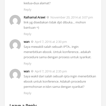
kedua-dua alamat?
Reply
Raihamal Arawi
November 20, 2014 at 3:07 pm
link yg disediakan tidak dpt dibuka… mohon
bantuan =)
Reply
wan
April 7, 2016 at 2:30 pm
Saya mewakili salah sebuah IPTA.. ingin
menerbitkan ebook. Untuk konference.. adakah
procedure sama dengan prosess untuk syarikat.
Reply
wan
April 7, 2016 at 2:35 pm
Saya wakil dari salah sebuah ipta ingin menerbitkan
ebook untuk konference. Adakah procedure
permohonan e-isbn sama dengan syarikat?
Reply
Leave a Reply