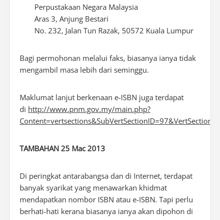
Perpustakaan Negara Malaysia
Aras 3, Anjung Bestari
No. 232, Jalan Tun Razak, 50572 Kuala Lumpur
Bagi permohonan melalui faks, biasanya ianya tidak
mengambil masa lebih dari seminggu.
Maklumat lanjut berkenaan e-ISBN juga terdapat
di
http://www.pnm.gov.my/main.php?
Content=vertsections&SubVertSectionID=97&VertSectionI
TAMBAHAN 25 Mac 2013
Di peringkat antarabangsa dan di Internet, terdapat
banyak syarikat yang menawarkan khidmat
mendapatkan nombor ISBN atau e-ISBN. Tapi perlu
berhati-hati kerana biasanya ianya akan dipohon di