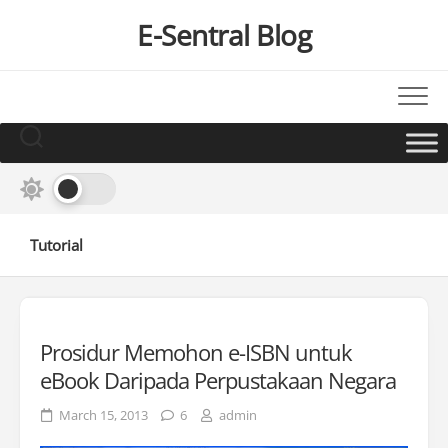
Skip
E-Sentral Blog
to
content
Tutorial
Prosidur Memohon e-ISBN untuk
eBook Daripada Perpustakaan Negara
March 15, 2013
6
admin