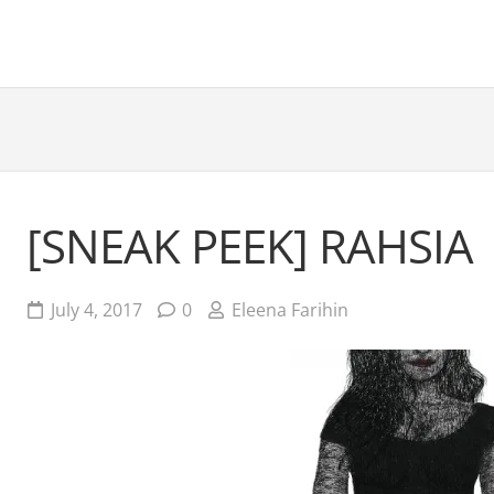
[SNEAK PEEK] RAHSIA
July 4, 2017
0
Eleena Farihin