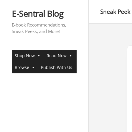
Skip
to
E-Sentral Blog
Sneak Peek
content
E-book Recommendations,
Sneak Peeks, and More!
Shop Now
Read Now
Browse
Publish With Us