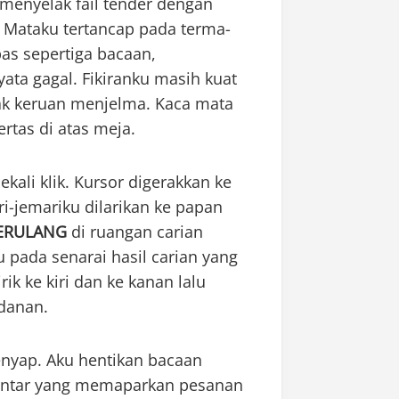
 menyelak fail tender dengan
. Mataku tertancap pada terma-
as sepertiga bacaan,
a gagal. Fikiranku masih kuat
ak keruan menjelma. Kaca mata
rtas di atas meja.
kali klik. Kursor digerakkan ke
ari-jemariku dilarikan ke papan
BERULANG
di ruangan carian
 pada senarai hasil carian yang
ik ke kiri dan ke kanan lalu
danan.
nyap. Aku hentikan bacaan
 pintar yang memaparkan pesanan