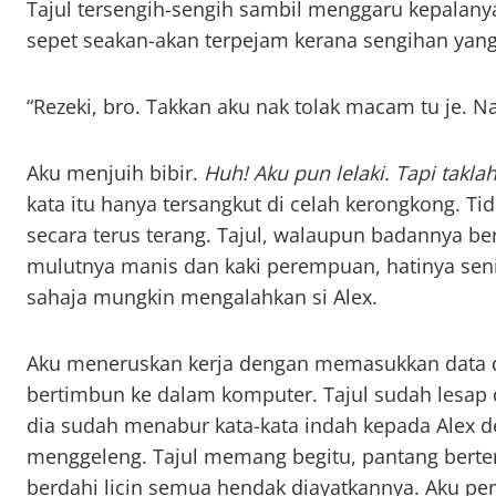
Tajul tersengih-sengih sambil menggaru kepalanya
sepet seakan-akan terpejam kerana sengihan yang
“Rezeki, bro. Takkan aku nak tolak macam tu je. N
Aku menjuih bibir.
Huh! Aku pun lelaki. Tapi takla
kata itu hanya tersangkut di celah kerongkong. Ti
secara terus terang. Tajul, walaupun badannya b
mulutnya manis dan kaki perempuan, hatinya seni
sahaja mungkin mengalahkan si Alex.
Aku meneruskan kerja dengan memasukkan data dar
bertimbun ke dalam komputer. Tajul sudah lesap
dia sudah menabur kata-kata indah kepada Alex 
menggeleng. Tajul memang begitu, pantang ber
berdahi licin semua hendak diayatkannya. Aku pe