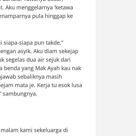
at. Aku menggelarnya ‘ketawa
 penamparnya pula hinggap ke
ni siapa-siapa pun takde,”
ngan asyik. Aku diam sekejap
segelas dua air sejuk dari
ada benda yang Mak Ayah kau nak
enjawab sebaliknya masih
ejam mata je. Kerja tu esok lusa
b!” sambungnya.
malam kami sekeluarga di