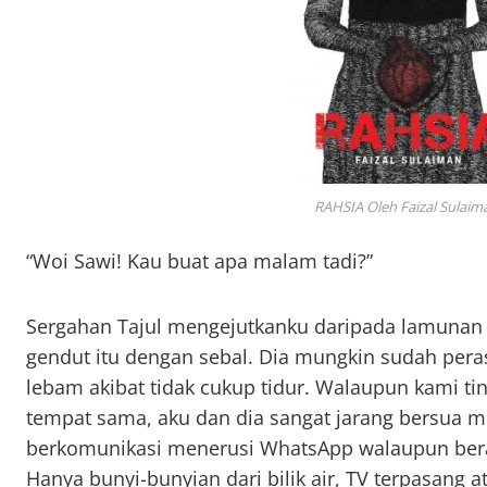
RAHSIA Oleh Faizal Sulaim
“Woi Sawi! Kau buat apa malam tadi?”
Sergahan Tajul mengejutkanku daripada lamunan p
gendut itu dengan sebal. Dia mungkin sudah per
lebam akibat tidak cukup tidur. Walaupun kami t
tempat sama, aku dan dia sangat jarang bersua m
berkomunikasi menerusi WhatsApp walaupun bera
Hanya bunyi-bunyian dari bilik air, TV terpasang 