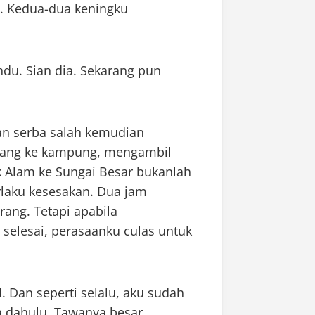
. Kedua-dua keningku
indu. Sian dia. Sekarang pun
an serba salah kemudian
ulang ke kampung, mengambil
k Alam ke Sungai Besar bukanlah
erlaku kesesakan. Dua jam
rang. Tetapi apabila
elesai, perasaanku culas untuk
l. Dan seperti selalu, aku sudah
a dahulu. Tawanya besar,