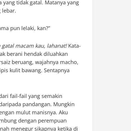
 yang tidak gatal. Matanya yang
 lebar.
ama pun lelaki, kan?”
h gatal macam kau, lahanat!
Kata-
dak berani hendak diluahkan
ersaiz beruang, wajahnya macho,
pis kulit bawang. Sentapnya
i fail-fail yang semakin
 daripada pandangan. Mungkin
dengan mulut manisnya. Aku
tembung dengan perempuan
rnah menegur sikapnya ketika di