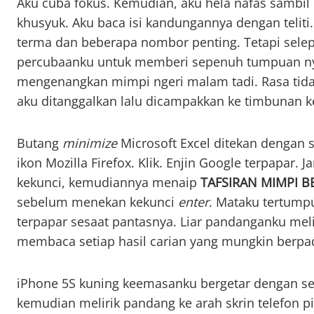
Aku cuba fokus. Kemudian, aku hela nafas sambil
khusyuk. Aku baca isi kandungannya dengan teliti
terma dan beberapa nombor penting. Tetapi selep
percubaanku untuk memberi sepenuh tumpuan nyat
mengenangkan mimpi ngeri malam tadi. Rasa tid
aku ditanggalkan lalu dicampakkan ke timbunan ke
Butang
minimize
Microsoft Excel ditekan dengan se
ikon Mozilla Firefox. Klik. Enjin Google terpapar. J
kekunci, kemudiannya menaip
TAFSIRAN MIMPI 
sebelum menekan kekunci
enter
. Mataku tertumpu
terpapar sesaat pantasnya. Liar pandanganku melir
membaca setiap hasil carian yang mungkin berpa
iPhone 5S kuning keemasanku bergetar dengan se
kemudian melirik pandang ke arah skrin telefon