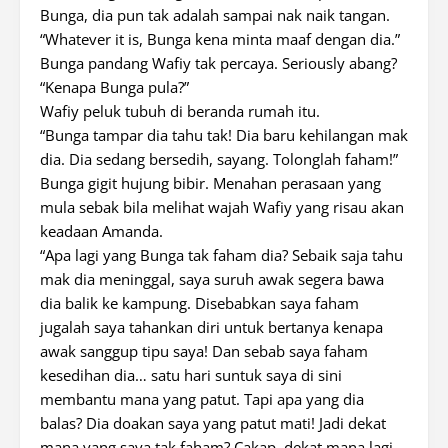
Bunga, dia pun tak adalah sampai nak naik tangan.
“Whatever it is, Bunga kena minta maaf dengan dia.”
Bunga pandang Wafiy tak percaya. Seriously abang?
“Kenapa Bunga pula?”
Wafiy peluk tubuh di beranda rumah itu.
“Bunga tampar dia tahu tak! Dia baru kehilangan mak
dia. Dia sedang bersedih, sayang. Tolonglah faham!”
Bunga gigit hujung bibir. Menahan perasaan yang
mula sebak bila melihat wajah Wafiy yang risau akan
keadaan Amanda.
“Apa lagi yang Bunga tak faham dia? Sebaik saja tahu
mak dia meninggal, saya suruh awak segera bawa
dia balik ke kampung. Disebabkan saya faham
jugalah saya tahankan diri untuk bertanya kenapa
awak sanggup tipu saya! Dan sebab saya faham
kesedihan dia… satu hari suntuk saya di sini
membantu mana yang patut. Tapi apa yang dia
balas? Dia doakan saya yang patut mati! Jadi dekat
mana yang saya tak faham? Cakap, dekat mana lagi