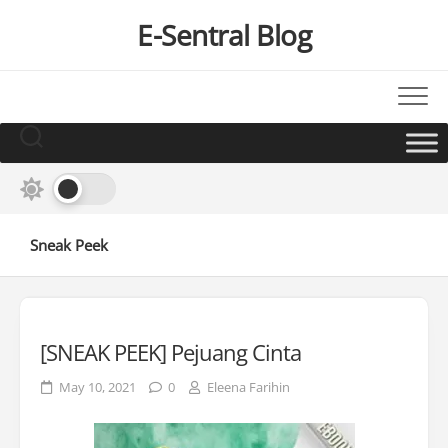
Skip
E-Sentral Blog
to
content
Sneak Peek
[SNEAK PEEK] Pejuang Cinta
May 10, 2021
0
Eleena Farihin