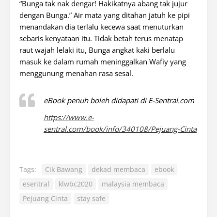
“Bunga tak nak dengar! Hakikatnya abang tak jujur
dengan Bunga.” Air mata yang ditahan jatuh ke pipi
menandakan dia terlalu kecewa saat menuturkan
sebaris kenyataan itu. Tidak betah terus menatap
raut wajah lelaki itu, Bunga angkat kaki berlalu
masuk ke dalam rumah meninggalkan Wafiy yang
menggunung menahan rasa sesal.
eBook penuh boleh didapati di E-Sentral.com
https://www.e-
sentral.com/book/info/340108/Pejuang-Cinta
Tags:
Cik Bawang
dekad membaca
ebook
esentral
klwbc2020
malaysia membaca
Pejuang Cinta
stay safe