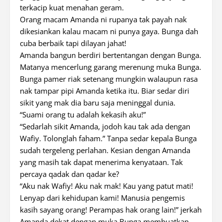
terkacip kuat menahan geram.
Orang macam Amanda ni rupanya tak payah nak
dikesiankan kalau macam ni punya gaya. Bunga dah
cuba berbaik tapi dilayan jahat!
Amanda bangun berdiri bertentangan dengan Bunga.
Matanya mencerlung garang merenung muka Bunga.
Bunga pamer riak setenang mungkin walaupun rasa
nak tampar pipi Amanda ketika itu. Biar sedar diri
sikit yang mak dia baru saja meninggal dunia.
“Suami orang tu adalah kekasih aku!”
“Sedarlah sikit Amanda, jodoh kau tak ada dengan
Wafiy. Tolonglah faham.” Tanpa sedar kepala Bunga
sudah tergeleng perlahan. Kesian dengan Amanda
yang masih tak dapat menerima kenyataan. Tak
percaya qadak dan qadar ke?
“Aku nak Wafiy! Aku nak mak! Kau yang patut mati!
Lenyap dari kehidupan kami! Manusia pengemis
kasih sayang orang! Perampas hak orang lain!” jerkah
Amanda dekat dengan muka Bunga membuatkan