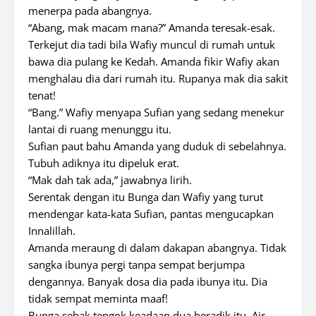
menerpa pada abangnya.
“Abang, mak macam mana?” Amanda teresak-esak.
Terkejut dia tadi bila Wafiy muncul di rumah untuk
bawa dia pulang ke Kedah. Amanda fikir Wafiy akan
menghalau dia dari rumah itu. Rupanya mak dia sakit
tenat!
“Bang.” Wafiy menyapa Sufian yang sedang menekur
lantai di ruang menunggu itu.
Sufian paut bahu Amanda yang duduk di sebelahnya.
Tubuh adiknya itu dipeluk erat.
“Mak dah tak ada,” jawabnya lirih.
Serentak dengan itu Bunga dan Wafiy yang turut
mendengar kata-kata Sufian, pantas mengucapkan
Innalillah.
Amanda meraung di dalam dakapan abangnya. Tidak
sangka ibunya pergi tanpa sempat berjumpa
dengannya. Banyak dosa dia pada ibunya itu. Dia
tidak sempat meminta maaf!
Bunga sebak tengok keadaan dua beradik itu. Air