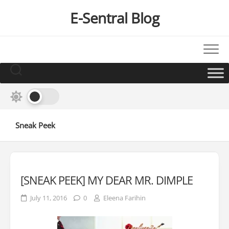
Skip
E-Sentral Blog
to
content
Sneak Peek
[SNEAK PEEK] MY DEAR MR. DIMPLE
July 11, 2016
0
Eleena Farihin