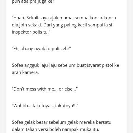
pun ada pra juga ke?
“Haah. Sekali saya ajak mama, semua konco-konco
dia join sekaki. Dari yang paling kecil sampai la si
inspektor polis tu.”
“Eh, abang awak tu polis eh?”
Sofea angguk laju-laju sebelum buat isyarat pistol ke
arah kamera.
“Don’t mess with me… or else…”
“Wahhh… takutnya… takutnya!!!”
Sofea gelak besar sebelum gelak mereka bersatu
dalam talian versi boleh nampak muka itu.