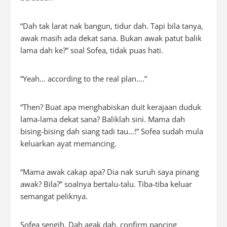
“Dah tak larat nak bangun, tidur dah. Tapi bila tanya,
awak masih ada dekat sana. Bukan awak patut balik
lama dah ke?” soal Sofea, tidak puas hati.
“Yeah… according to the real plan….”
“Then? Buat apa menghabiskan duit kerajaan duduk
lama-lama dekat sana? Baliklah sini. Mama dah
bising-bising dah siang tadi tau…!” Sofea sudah mula
keluarkan ayat memancing.
“Mama awak cakap apa? Dia nak suruh saya pinang
awak? Bila?” soalnya bertalu-talu. Tiba-tiba keluar
semangat peliknya.
Sofea sengih. Dah agak dah, confirm pancing