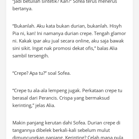
“Jadi betullah sintetik? Kan?” Sofea terus menerus
bertanya.
“Bukanlah. Aku kata bukan durian, bukanlah. Hisyh
Pia ni, kan! Ini namanya durian crepe. Tengah glamor
ni. Kakak ipar aku jual secara online, aku saja bawak
sini sikit. Ingat nak promosi dekat ofis,” balas Alia
sambil tersengih.
“Crepe? Apa tu?” soal Sofea.
“Crepe tu ala-ala lempeng jugak. Perkataan crepe tu
berasal dari Perancis. Crispa yang bermaksud
kerinting,” jelas Alia.
Makin panjang kerutan dahi Sofea. Durian crepe di
tangannya dibelek berkali-kali sebelum mulut
dimuncungkan panjang. Kerinting? Celah mana pula