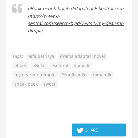
eBook penuh boleh didapati di E-Sentral.com
https://www.e-
sentral.com/search/byid/79841/my-dear-mr-
dimple
Tags:
aifa batrisya
drama adaptasi novel
ebook
eBuku
esentral
komedi
my dear mr. dimple
Penulisan2u
romantik
sneak peek
sweet
SHARE