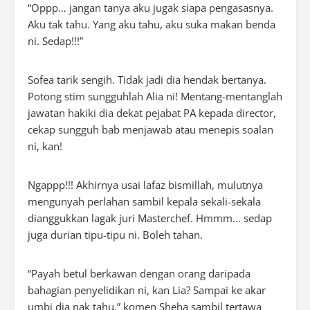
“Oppp… jangan tanya aku jugak siapa pengasasnya.
Aku tak tahu. Yang aku tahu, aku suka makan benda
ni. Sedap!!!”
Sofea tarik sengih. Tidak jadi dia hendak bertanya.
Potong stim sungguhlah Alia ni! Mentang-mentanglah
jawatan hakiki dia dekat pejabat PA kepada director,
cekap sungguh bab menjawab atau menepis soalan
ni, kan!
Ngappp!!! Akhirnya usai lafaz bismillah, mulutnya
mengunyah perlahan sambil kepala sekali-sekala
dianggukkan lagak juri Masterchef. Hmmm… sedap
juga durian tipu-tipu ni. Boleh tahan.
“Payah betul berkawan dengan orang daripada
bahagian penyelidikan ni, kan Lia? Sampai ke akar
umbi dia nak tahu,” komen Sheha sambil tertawa