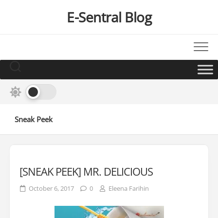
Skip
E-Sentral Blog
to
content
Sneak Peek
[SNEAK PEEK] MR. DELICIOUS
October 6, 2017
0
Eleena Farihin