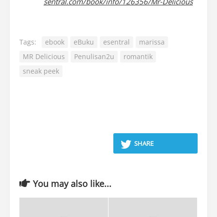
sentral.com/book/info/126356/Mr-Delicious
Tags:
ebook
eBuku
esentral
marissa
MR Delicious
Penulisan2u
romantik
sneak peek
SHARE
You may also like...