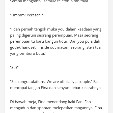
Sambil mengambil semula telefon bimbitnya.
“
Hmmm
! Perasan!”
“I dah pernah tengok muka you dalam keadaan yang
paling digeruni seorang perempuan. Masa seorang
perempuan tu baru bangun tidur. Dan you pula dah
godek
handset
I
inside out
macam seorang isteri tua
yang cemburu buta.”
“
So
?”
“
So, congratulations. We are ofﬁcially a couple
.” Ean
mencapai tangan Fina dan senyum lebar ke arahnya.
Di bawah meja, Fina menendang kaki Ean. Ean
mengaduh dan spontan melepaskan tangannya. Fina