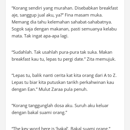
“
Korang
sendiri yang murahan. Disebabkan
breakfast
aje, sanggup jual aku, ya?” Fina masam muka.
Memang dia tahu kelemahan sahabat-sahabatnya.
Sogok saja dengan makanan, pasti semuanya kelabu
mata. Tak ingat apa-apa lagi.
“Sudahlah. Tak usahlah pura-pura tak suka. Makan
breakfast
kau tu, lepas tu pergi
date
.” Zita memujuk.
“Lepas tu, balik nanti cerita kat kita orang dari
A to Z
.
Lepas tu biar kita putuskan tarikh perkahwinan kau
dengan Ean.” Mulut Zaraa pula penuh.
“
Korang
tanggunglah dosa aku. Suruh aku keluar
dengan bakal suami orang.”
“
The key word here is
‘bakal’. Bakal suami orang.”