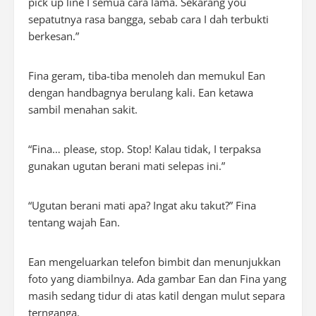
pick up line I semua cara lama. Sekarang you
sepatutnya rasa bangga, sebab cara I dah terbukti
berkesan.”
Fina geram, tiba-tiba menoleh dan memukul Ean
dengan
handbagnya
berulang kali. Ean ketawa
sambil menahan sakit.
“Fina…
please, stop. Stop
! Kalau tidak, I terpaksa
gunakan ugutan berani mati selepas ini.”
“Ugutan berani mati apa? Ingat aku takut?” Fina
tentang wajah Ean.
Ean mengeluarkan telefon bimbit dan menunjukkan
foto yang diambilnya. Ada gambar Ean dan Fina yang
masih sedang tidur di atas katil dengan mulut separa
ternganga.