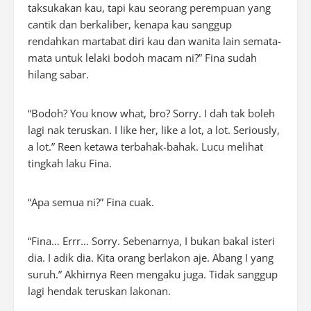
taksukakan kau, tapi kau seorang perempuan yang
cantik dan berkaliber, kenapa kau sanggup
rendahkan martabat diri kau dan wanita lain semata-
mata untuk lelaki bodoh macam ni?” Fina sudah
hilang sabar.
“Bodoh?
You know what, bro? Sorry
. I dah tak boleh
lagi nak teruskan. I like her, like a lot, a lot. Seriously,
a lot.” Reen ketawa terbahak-bahak. Lucu melihat
tingkah laku Fina.
“Apa semua ni?” Fina cuak.
“Fina… Errr… Sorry. Sebenarnya, I bukan bakal isteri
dia. I adik dia. Kita orang berlakon aje. Abang I yang
suruh.” Akhirnya Reen mengaku juga. Tidak sanggup
lagi hendak teruskan lakonan.