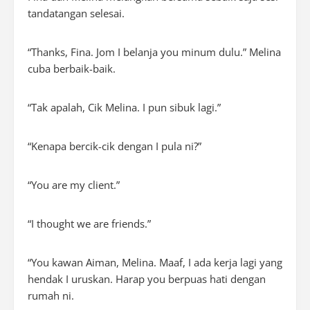
tandatangan selesai.
“
Thanks
, Fina. Jom I belanja you minum dulu.” Melina
cuba berbaik-baik.
“Tak apalah, Cik Melina. I pun sibuk lagi.”
“Kenapa bercik-cik dengan I pula ni?”
“
You are my client
.”
“
I thought we are friends
.”
“You kawan Aiman, Melina. Maaf, I ada kerja lagi yang
hendak I uruskan. Harap you berpuas hati dengan
rumah ni.