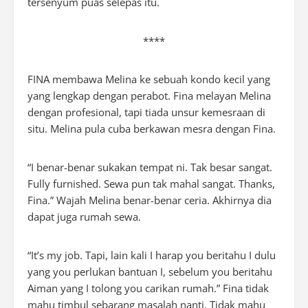
tersenyum puas selepas itu.
****
F
INA
membawa Melina ke sebuah kondo kecil yang
yang lengkap dengan perabot. Fina melayan Melina
dengan profesional, tapi tiada unsur kemesraan di
situ. Melina pula cuba berkawan mesra dengan Fina.
“I benar-benar sukakan tempat ni. Tak besar sangat.
Fully furnished
. Sewa pun tak mahal sangat. Thanks,
Fina.” Wajah Melina benar-benar ceria. Akhirnya dia
dapat juga rumah sewa.
“
It’s my job
. Tapi, lain kali I harap you beritahu I dulu
yang you perlukan bantuan I, sebelum you beritahu
Aiman yang I tolong you carikan rumah.” Fina tidak
mahu timbul sebarang masalah nanti. Tidak mahu