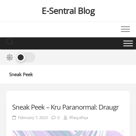
Skip
E-Sentral Blog
to
content
Sneak Peek
Sneak Peek – Kru Paranormal: Draugr
February 7, 2023
0
iffasyafiqa