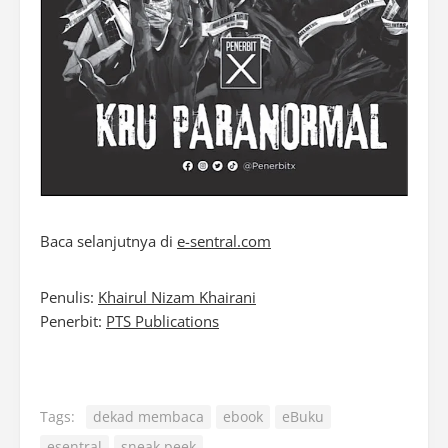
Baca selanjutnya di
e-sentral.com
Penulis:
Khairul Nizam Khairani
Penerbit:
PTS Publications
Tags:
dekad membaca
ebook
eBuku
esentral
sneak peek