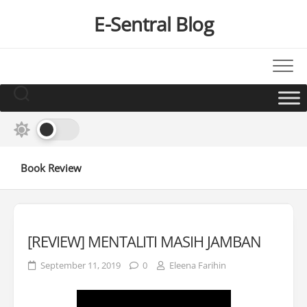
Skip
E-Sentral Blog
to
content
Book Review
[REVIEW] MENTALITI MASIH JAMBAN
September 11, 2019
0
Eleena Farihin