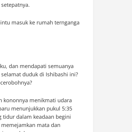
 setepatnya.
 pintu masuk ke rumah ternganga
tku, dan mendapati semuanya
elamat duduk di Ishibashi ini?
ncerobohnya?
dan kononnya menikmati udara
 baru menunjukkan pukul 5:35
 tidur dalam keadaan begini
at memejamkan mata dan