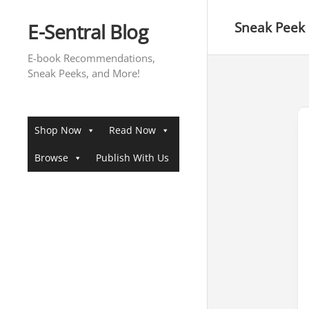
Skip
to
E-Sentral Blog
Sneak Peek
content
E-book Recommendations,
Sneak Peeks, and More!
Shop Now
Read Now
Browse
Publish With Us