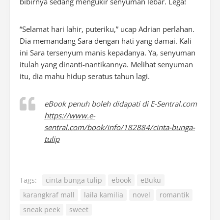
bibirnya sedang mengukir senyuman lebar. Lega!
“Selamat hari lahir, puteriku,” ucap Adrian perlahan.
Dia memandang Sara dengan hati yang damai. Kali
ini Sara tersenyum manis kepadanya. Ya, senyuman
itulah yang dinanti-nantikannya. Melihat senyuman
itu, dia mahu hidup seratus tahun lagi.
eBook penuh boleh didapati di E-Sentral.com
https://www.e-
sentral.com/book/info/182884/cinta-bunga-
tulip
Tags:
cinta bunga tulip
ebook
eBuku
karangkraf mall
laila kamilia
novel
romantik
sneak peek
sweet