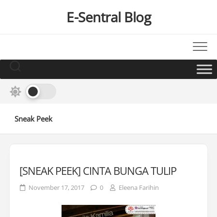
Skip
E-Sentral Blog
to
content
Sneak Peek
[SNEAK PEEK] CINTA BUNGA TULIP
November 17, 2017
0
Eleena Farihin