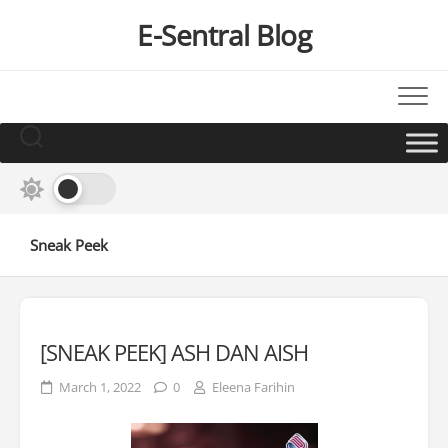
Skip
E-Sentral Blog
to
content
Sneak Peek
[SNEAK PEEK] ASH DAN AISH
March 1, 2022
0
Eleena Farihin