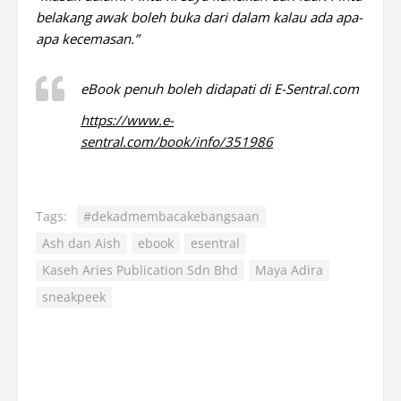
belakang awak boleh buka dari dalam kalau ada apa-
apa kecemasan.”
eBook penuh boleh didapati di E-Sentral.com
https://www.e-
sentral.com/book/info/351986
Tags:
#dekadmembacakebangsaan
Ash dan Aish
ebook
esentral
Kaseh Aries Publication Sdn Bhd
Maya Adira
sneakpeek