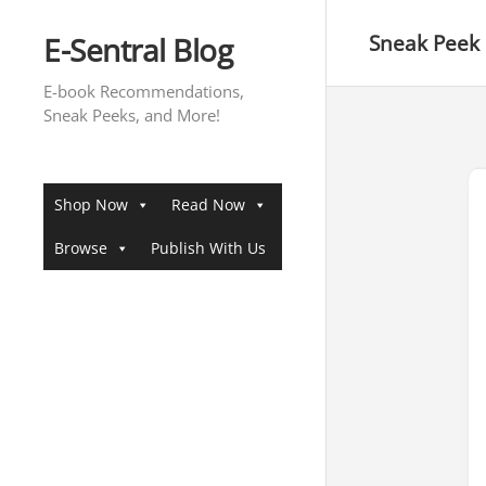
Skip
to
E-Sentral Blog
Sneak Peek
content
E-book Recommendations,
Sneak Peeks, and More!
Shop Now
Read Now
Browse
Publish With Us