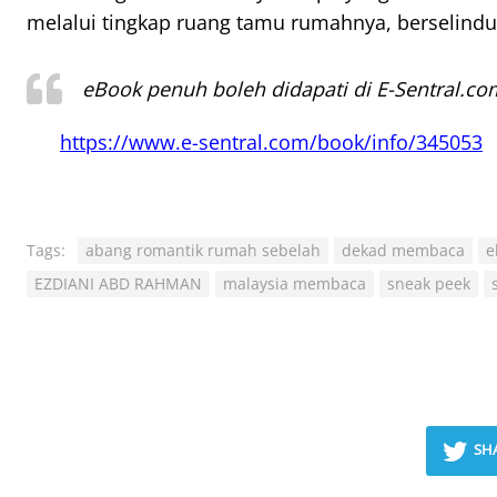
melalui tingkap ruang tamu rumahnya, berselindung
eBook penuh boleh didapati di E-Sentral.co
https://www.e-sentral.com/book/info/345053
Tags:
abang romantik rumah sebelah
dekad membaca
e
EZDIANI ABD RAHMAN
malaysia membaca
sneak peek
SH