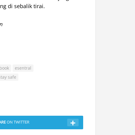
 di sebalik tirai.
m
book
esentral
stay safe
ARE
ON TWITTER