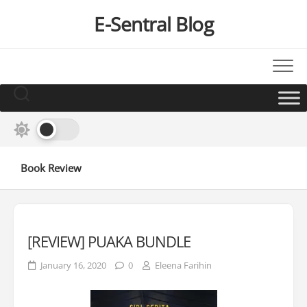
Skip
E-Sentral Blog
to
content
Book Review
[REVIEW] PUAKA BUNDLE
January 16, 2020
0
Eleena Farihin