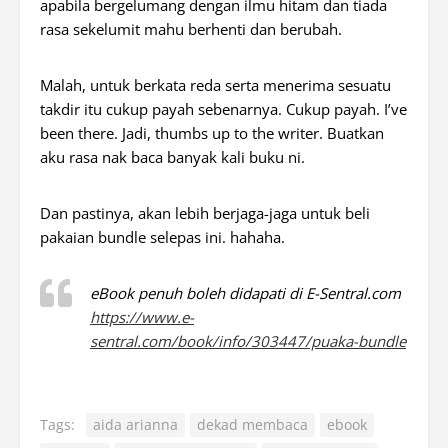
apabila bergelumang dengan ilmu hitam dan tiada
rasa sekelumit mahu berhenti dan berubah.
Malah, untuk berkata reda serta menerima sesuatu
takdir itu cukup payah sebenarnya. Cukup payah. I’ve
been there. Jadi, thumbs up to the writer. Buatkan
aku rasa nak baca banyak kali buku ni.
Dan pastinya, akan lebih berjaga-jaga untuk beli
pakaian bundle selepas ini. hahaha.
eBook penuh boleh didapati di E-Sentral.com
https://www.e-
sentral.com/book/info/303447/puaka-bundle
Tags:
aida arianna
dekad membaca
ebook