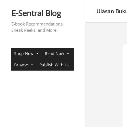
Skip
to
E-Sentral Blog
Ulasan Buk
content
E-book Recommendations,
Sneak Peeks, and More!
Shop Now
Read Now
Browse
Publish With Us