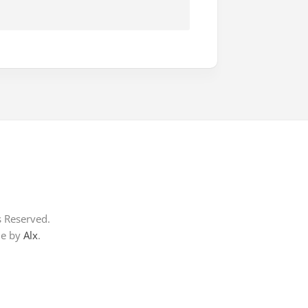
s Reserved.
me by
Alx
.