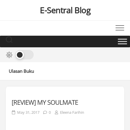
Skip
E-Sentral Blog
to
content
Ulasan Buku
[REVIEW] MY SOULMATE
May 31, 2017
0
Eleena Farihin