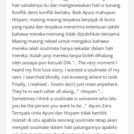
hati sahabtnya itu dan mengecewakan hati si tunang.
Konflik demi konflik berlaku. Baik Ayuni mahupun
Hisyam, masing-masing terpaksa berpijak di bumi
yang nyata dan terpaksa menerima ketentuan takdir
bahawa mereka memang tidak dijodohkan bersama.
Masing-masing nekad untuk mengakui bahawa
mereka ialah soulmate hanya sekadar dalam hati
mereka. Itulah janji mereka tanpa boleh dihalang
oleh sesiapa pun kecuali DIA. “…The very moment I
heard my first love story, I wanted a soulmate of my
own. I searched blindly, not knowing where to look.
Finally, I realised… lovers don’t just meet anywhere.
They’re in each other all along…” -Hisyam “…
Sometimes I think a soulmate is someone who lets
you be the person you want to be…” -Ayuni Zara
Ternyata cinta Ayuni dan Hisyam tidak bertitik
noktah di situ apabila seorang soulmate tetap akan
menjadi soulmate dalam hati pasangannya apabila