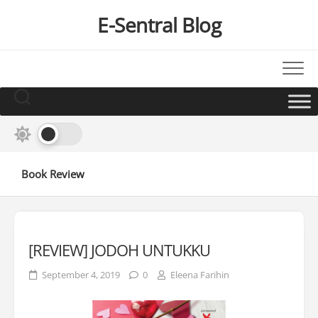
Skip
E-Sentral Blog
to
content
Book Review
[REVIEW] JODOH UNTUKKU
September 4, 2019
0
Eleena Farihin