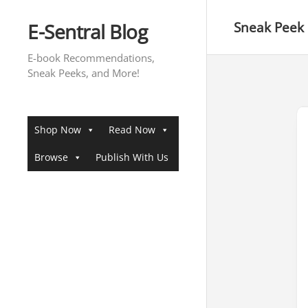
Skip
to
E-Sentral Blog
Sneak Peek
content
E-book Recommendations,
Sneak Peeks, and More!
Shop Now
Read Now
Browse
Publish With Us