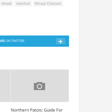
ebook
esentral
Rinsya Chasiani
ARE
ON TWITTER
Northern Patois: Guide For