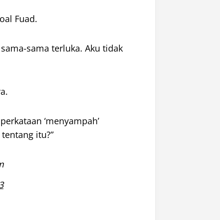
oal Fuad.
 sama-sama terluka. Aku tidak
ra.
n perkataan ‘menyampah’
tentang itu?”
m
3