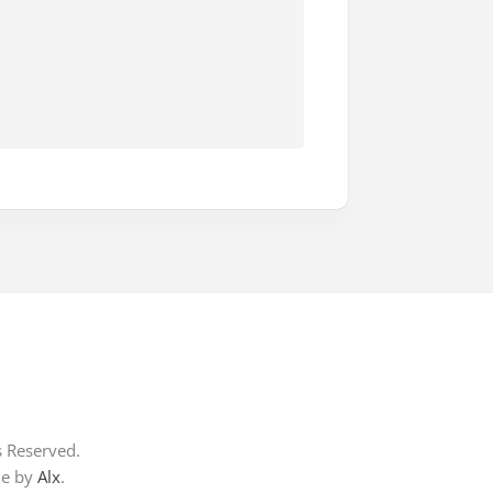
s Reserved.
me by
Alx
.