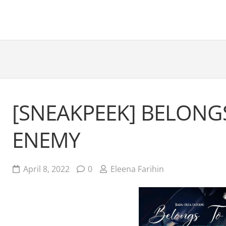
[SNEAKPEEK] BELONG
ENEMY
April 8, 2022
0
Eleena Farihin