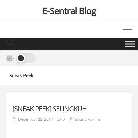
Skip
E-Sentral Blog
to
content
Sneak Peek
[SNEAK PEEK] SELINGKUH
December 22, 2017
0
Eleena Farihin