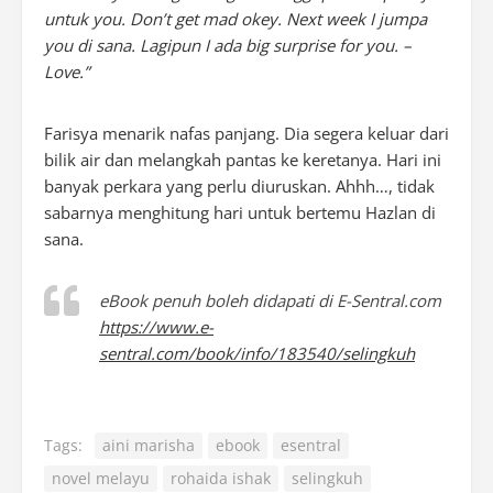
untuk you. Don’t get mad okey. Next week I jumpa
you di sana. Lagipun I ada big surprise for you. –
Love.”
Farisya menarik nafas panjang. Dia segera keluar dari
bilik air dan melangkah pantas ke keretanya. Hari ini
banyak perkara yang perlu diuruskan. Ahhh…, tidak
sabarnya menghitung hari untuk bertemu Hazlan di
sana.
eBook penuh boleh didapati di E-Sentral.com
https://www.e-
sentral.com/book/info/183540/selingkuh
Tags:
aini marisha
ebook
esentral
novel melayu
rohaida ishak
selingkuh