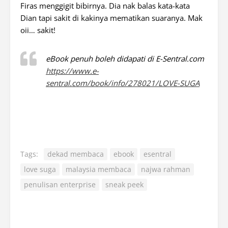
Firas menggigit bibirnya. Dia nak balas kata-kata
Dian tapi sakit di kakinya mematikan suaranya. Mak
oii… sakit!
eBook penuh boleh didapati di E-Sentral.com
https://www.e-
sentral.com/book/info/278021/LOVE-SUGA
Tags:
dekad membaca
ebook
esentral
love suga
malaysia membaca
najwa rahman
penulisan enterprise
sneak peek