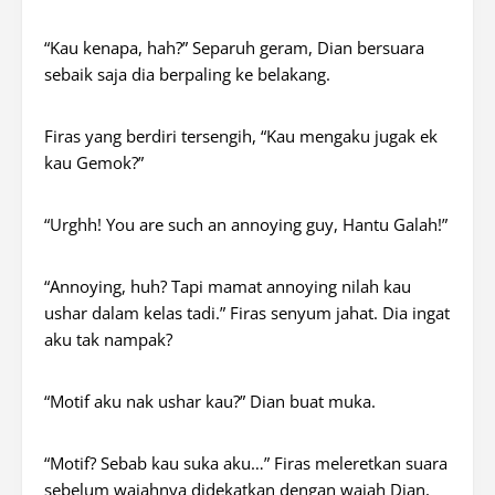
“Kau kenapa, hah?” Separuh geram, Dian bersuara
sebaik saja dia berpaling ke belakang.
Firas yang berdiri tersengih, “Kau mengaku jugak ek
kau Gemok?”
“Urghh! You are such an annoying guy, Hantu Galah!”
“
Annoying, huh?
Tapi mamat
annoying
nilah kau
ushar
dalam kelas tadi.” Firas senyum jahat. Dia ingat
aku tak nampak?
“Motif aku nak
ushar
kau?” Dian buat muka.
“Motif? Sebab kau suka aku…” Firas meleretkan suara
sebelum wajahnya didekatkan dengan wajah Dian,