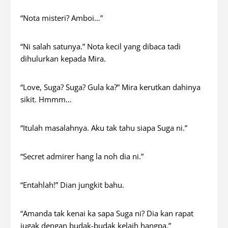
“Nota misteri? Amboi…”
“Ni salah satunya.” Nota kecil yang dibaca tadi
dihulurkan kepada Mira.
“
Love, Suga
? Suga? Gula ka?” Mira kerutkan dahinya
sikit.
Hmmm
…
“Itulah masalahnya. Aku tak tahu siapa Suga ni.”
“
Secret admirer
hang la
noh
dia ni.”
“Entahlah!” Dian jungkit bahu.
“Amanda tak
kenai ka
sapa Suga ni? Dia kan rapat
jugak
dengan budak-budak
kelaih hangpa
.”