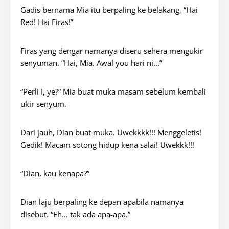
Gadis bernama Mia itu berpaling ke belakang, “Hai
Red! Hai Firas!”
Firas yang dengar namanya diseru sehera mengukir
senyuman. “Hai, Mia. Awal you hari ni…”
“Perli I,
ye
?” Mia buat muka masam sebelum kembali
ukir senyum.
Dari jauh, Dian buat muka. Uwekkkk!!! Menggeletis!
Gedik! Macam sotong hidup kena salai! Uwekkk!!!
“Dian, kau kenapa?”
Dian laju berpaling ke depan apabila namanya
disebut. “Eh… tak ada apa-apa.”