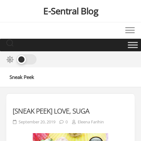
Skip
E-Sentral Blog
to
content
Sneak Peek
[SNEAK PEEK] LOVE, SUGA
September 20, 2019
0
Eleena Farihin