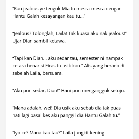
“Kau
jealous ye
tengok Mia tu mesra-mesra dengan
Hantu Galah kesayangan kau tu…”
“
Jealous?
Tolonglah, Laila! Tak kuasa aku nak
jealous
!”
Ujar Dian sambil ketawa.
“Tapi kan Dian… aku sedar tau, semester ni nampak
ketara benar si Firas tu usik kau.” Alis yang berada di
sebelah Laila, bersuara.
“Aku pun sedar, Dian!” Hani pun mengangguk setuju.
“Mana adalah, wei! Dia usik aku sebab dia tak puas
hati lagi pasal kes aku panggil dia Hantu Galah tu.”
“Iya ke? Mana kau tau?” Laila jungkit kening.