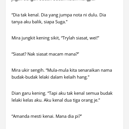
“Dia tak kenal. Dia yang jumpa nota ni dulu. Dia
tanya aku balik, siapa Suga.”
Mira jungkit kening sikit, “
Try
lah siasat,
wei
!”
“Siasat? Nak siasat macam mana?”
Mira ukir sengih. “Mula-mula kita senaraikan nama
budak-budak lelaki dalam
kelaih hang
.”
Dian garu kening. “Tapi aku tak kenal semua budak
lelaki kelas aku. Aku kenal dua tiga orang
je
.”
“Amanda mesti
kenai
. Mana dia
pi
?”