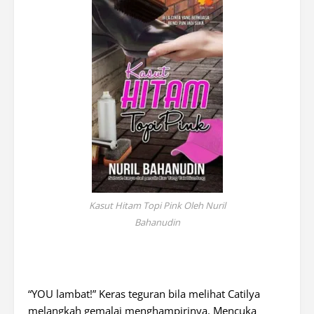
Kasut Hitam Topi Pink Oleh Nuril
Bahanudin
“Y
OU
lambat!” Keras teguran bila melihat Catilya
melangkah gemalai menghampirinya. Mencuka