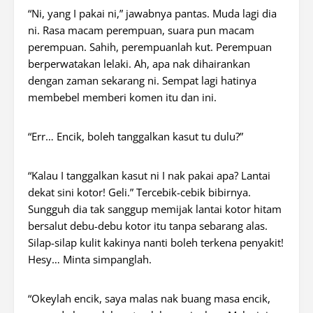
“Ni, yang I pakai ni,” jawabnya pantas. Muda lagi dia
ni. Rasa macam perempuan, suara pun macam
perempuan. Sahih, perempuanlah kut. Perempuan
berperwatakan lelaki. Ah, apa nak dihairankan
dengan zaman sekarang ni. Sempat lagi hatinya
membebel memberi komen itu dan ini.
“Err
… Encik, boleh tanggalkan kasut tu dulu?”
“Kalau I tanggalkan kasut ni I nak pakai apa? Lantai
dekat sini kotor! Geli.” Tercebik-cebik bibirnya.
Sungguh dia tak sanggup memijak lantai kotor hitam
bersalut debu-debu kotor itu tanpa sebarang alas.
Silap-silap kulit kakinya nanti boleh terkena penyakit!
Hesy… Minta simpanglah.
“Okeylah encik, saya malas nak buang masa encik,