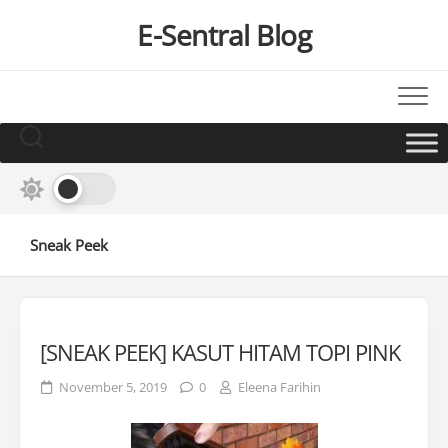
Skip
E-Sentral Blog
to
content
Sneak Peek
[SNEAK PEEK] KASUT HITAM TOPI PINK
November 5, 2019
0
Eleena Farihin