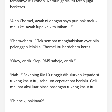
temannya itu konon. Namun gadis itu tetap juga
berkeras.
“Alah Chomel, awak ni dengan saya pun nak malu-
malu ke. Awak lupa ke kita inikan….”
“Ehem-ehem…” Tak sempat menghabiskan ayat bila
pelanggan lelaki si Chomel itu berdehem keras.
“Okey, encik. Siap! RM5 sahaja, encik.”
“Nah…” Sekeping RM10 ringgit dihulurkan kepada si
tukang kasut itu, sebelum cepat-cepat berlalu. Geli
melihat aksi luar biasa pasangan tukang kasut itu.
“Eh encik, bakinya?”