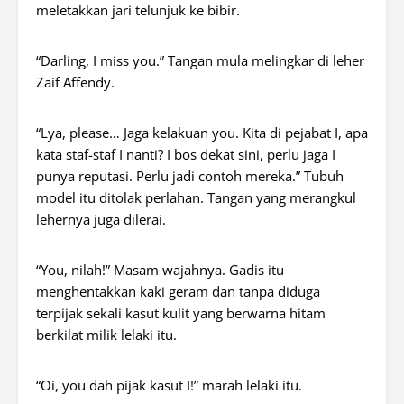
meletakkan jari telunjuk ke bibir.
“
Darling, I miss you
.” Tangan mula melingkar di leher
Zaif Affendy.
“Lya,
please…
Jaga kelakuan you. Kita di pejabat I, apa
kata staf-staf I nanti? I bos dekat sini, perlu jaga I
punya reputasi. Perlu jadi contoh mereka.” Tubuh
model itu ditolak perlahan. Tangan yang merangkul
lehernya juga dilerai.
“You, nilah!” Masam wajahnya. Gadis itu
menghentakkan kaki geram dan tanpa diduga
terpijak sekali kasut kulit yang berwarna hitam
berkilat milik lelaki itu.
“Oi, you dah pijak kasut I!” marah lelaki itu.