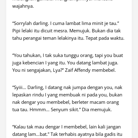
wajahnya.
“
Sorry
lah darling. I cuma lambat lima minit
je
tau.”
Pipi lelaki itu dicuit mesra. Memujuk. Bukan dia tak
tahu perangai teman lelakinya itu. Tepat pada waktu.
“You tahukan, I tak suka tunggu orang, tapi you buat
juga kebencian I yang itu. You datang lambat juga.
You ni sengajakan, Lya?” Zaif Affendy membebel.
“Syiii…
Darling, I datang nak jumpa dengan you, nak
lepaskan rindu I yang membuak ni pada you, bukan
nak dengar you membebel, berleter macam orang
tua tau.
Hmmm…
Senyum sikit.” Dia memujuk.
“Kalau tak
mau
dengar I membebel, lain kali jangan
datang lam…bat.” Tak terhabis ayatnya bila gadis itu