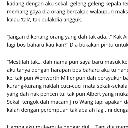
kadang dengan aku sekali geleng-geleng kepala t
memang gaya dia orang bercakap walaupun maksud 
kalau ‘tak’, tak
pulak
dia angguk.
“Jangan dikenang orang yang dah tak ada…” Kak Ai
lagi bos baharu kau kan?” Dia bukakan pintu untuk
“Mestilah tak… dah nama pun saya baru masuk ker
aku tanya dengan harapan bos baharu aku tu
han
ke, tak pun Wenworth Miller pun dah bersyukur b
kurang-kurang naklah cuci-cuci mata sekali-sekala.
yang dah nak pencen tu; tak pun Albert yang mu
Sekali tengok dah macam Jiro Wang tapi apakan 
kalah dengan perempuan tak apalah lagi, ni dengan
Hampa aku mula-mula dengar dulu. Tapi dia mem