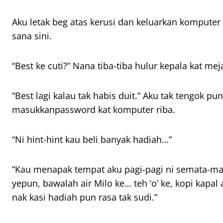
Aku letak beg atas kerusi dan keluarkan komputer 
sana sini.
“
Best
ke cuti?” Nana tiba-tiba hulur kepala kat mej
“
Best
lagi kalau tak habis duit.” Aku tak tengok pu
masukkan
password
kat komputer riba
.
“Ni
hint-hint
kau beli banyak hadiah…”
“Kau menapak tempat aku pagi-pagi ni semata-mat
ye
pun, bawalah air Milo ke… teh ‘o’ ke, kopi kapal 
nak kasi hadiah pun rasa tak sudi.”