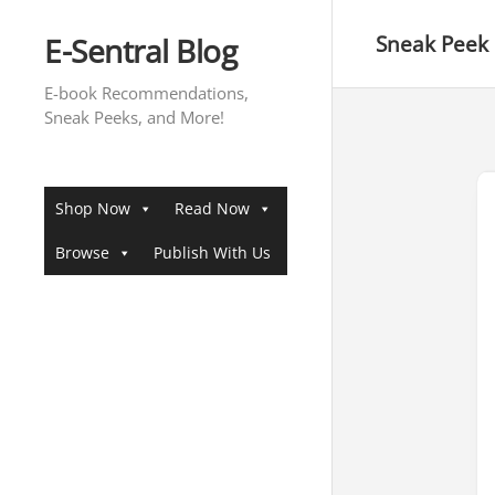
Skip
to
E-Sentral Blog
Sneak Peek
content
E-book Recommendations,
Sneak Peeks, and More!
Shop Now
Read Now
Browse
Publish With Us