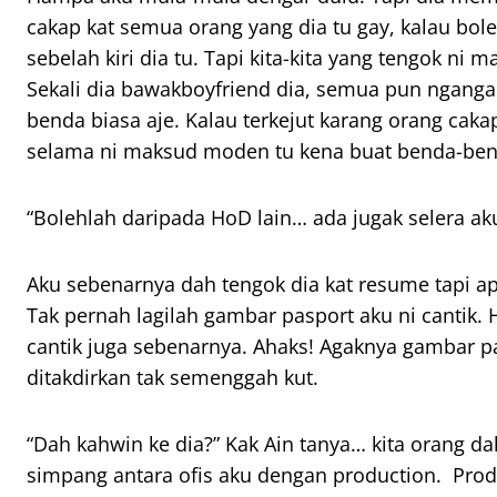
cakap kat semua orang yang dia tu gay, kalau bole
sebelah kiri dia tu. Tapi kita-kita yang tengok ni
Sekali dia
bawak
boyfriend
dia, semua pun nganga. 
benda biasa aje. Kalau terkejut karang orang caka
selama ni maksud moden tu kena buat benda-ben
“Bolehlah daripada
HoD
lain… ada
jugak
selera ak
Aku sebenarnya dah tengok dia kat resume tapi a
Tak pernah lagilah gambar pasport aku ni cantik.
cantik juga sebenarnya.
Ahaks!
Agaknya gambar p
ditakdirkan tak semenggah kut.
“Dah kahwin ke dia?” Kak Ain tanya… kita orang d
simpang antara ofis aku dengan
production
.
Prod