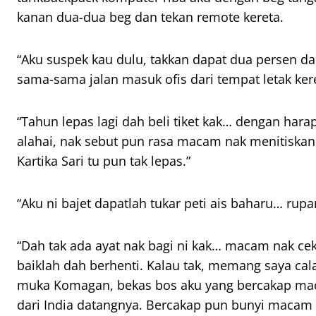
kanan dua-dua beg dan tekan
remote
kereta.
“Aku suspek kau dulu, takkan dapat dua persen da
sama-sama jalan masuk ofis dari tempat letak ker
“Tahun lepas lagi dah beli tiket kak… dengan hara
alahai, nak sebut pun rasa macam nak menitiskan 
Kartika Sari tu pun tak lepas.”
“Aku ni bajet dapatlah tukar peti ais baharu… rup
“Dah tak ada ayat nak bagi ni kak… macam nak cek
baiklah dah berhenti. Kalau tak, memang saya cal
muka Komagan, bekas bos aku yang bercakap ma
dari India datangnya. Bercakap pun bunyi macam