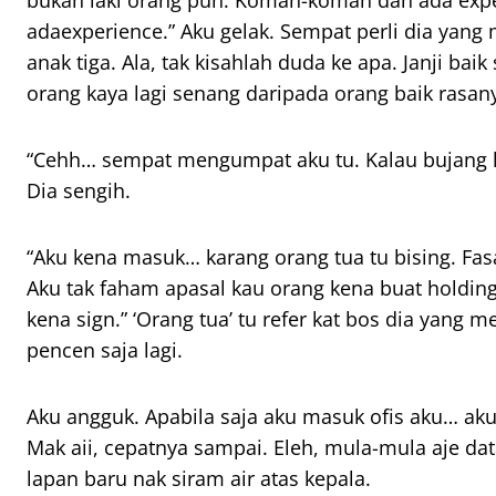
bukan laki orang pun. Koman-koman dah ada
exp
ada
experience
.” Aku gelak. Sempat perli dia ya
anak tiga. Ala, tak kisahlah duda ke apa. Janji baik
orang kaya lagi senang daripada orang baik rasan
“
Cehh
… sempat mengumpat aku tu. Kalau bujang k
Dia sengih.
“Aku kena masuk… karang orang tua tu bising. Fas
Aku tak faham
apasal
kau orang kena buat
holdin
kena
sign
.” ‘Orang tua’ tu
refer
kat bos dia yang m
pencen saja lagi.
Aku angguk. Apabila saja aku masuk ofis aku… aku
Mak aii, cepatnya sampai. Eleh, mula-mula aje da
lapan baru nak siram air atas kepala.