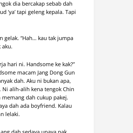
engok dia bercakap sebab dah
‘ya’ tapi geleng kepala. Tapi
n gelak. “Hah… kau tak jumpa
 aku.
ja hari ni.
Handsome
ke kak?”
dsome
macam Jang Dong Gun
anyak dah. Aku ni bukan apa,
 Ni alih-alih kena tengok Chin
ka memang dah cukup pakej.
daya dah ada
boyfriend
. Kalau
 lelaki.
ang dah sedaya upaya nak