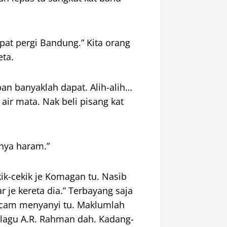
pat pergi Bandung.” Kita orang
eta.
pan banyaklah dapat. Alih-alih…
air mata. Nak beli pisang kat
anya haram.”
ik-cekik
je
Komagan tu. Nasib
ar
je
kereta dia.” Terbayang saja
cam menyanyi tu. Maklumlah
 lagu A.R. Rahman dah. Kadang-