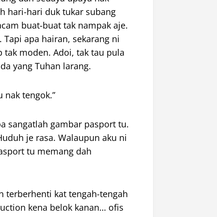
h hari-hari duk tukar subang
 macam buat-buat tak nampak aje.
Tapi apa hairan, sekarang ni
p tak moden. Adoi, tak tau pula
da yang Tuhan larang.
u nak tengok.”
pa sangatlah gambar pasport tu.
Huduh
je
rasa. Walaupun aku ni
asport tu memang dah
ah
terberhenti
kat tengah-tengah
uction
kena belok kanan… ofis