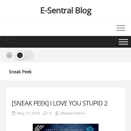
Skip
E-Sentral Blog
to
content
Sneak Peek
[SNEAK PEEK] I LOVE YOU STUPID 2
May 17, 2019
0
Eleena Farihin