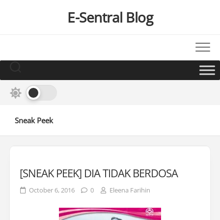
Skip
E-Sentral Blog
to
content
Sneak Peek
[SNEAK PEEK] DIA TIDAK BERDOSA
October 6, 2016
0
Eleena Farihin