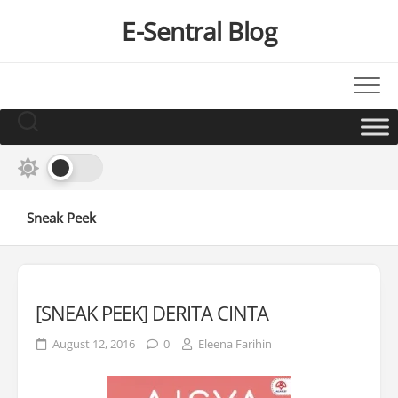
Skip
E-Sentral Blog
to
content
Sneak Peek
[SNEAK PEEK] DERITA CINTA
August 12, 2016
0
Eleena Farihin