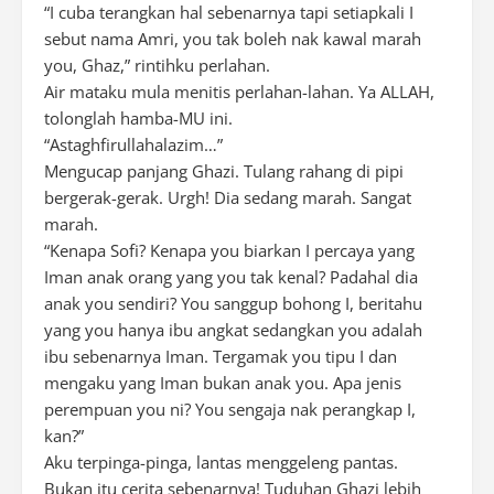
“I cuba terangkan hal sebenarnya tapi setiapkali I
sebut nama Amri, you tak boleh nak kawal marah
you, Ghaz,” rintihku perlahan.
Air mataku mula menitis perlahan-lahan. Ya ALLAH,
tolonglah hamba-MU ini.
“Astaghfirullahalazim…”
Mengucap panjang Ghazi. Tulang rahang di pipi
bergerak-gerak. Urgh! Dia sedang marah. Sangat
marah.
“Kenapa Sofi? Kenapa you biarkan I percaya yang
Iman anak orang yang you tak kenal? Padahal dia
anak you sendiri? You sanggup bohong I, beritahu
yang you hanya ibu angkat sedangkan you adalah
ibu sebenarnya Iman. Tergamak you tipu I dan
mengaku yang Iman bukan anak you. Apa jenis
perempuan you ni? You sengaja nak perangkap I,
kan?”
Aku terpinga-pinga, lantas menggeleng pantas.
Bukan itu cerita sebenarnya! Tuduhan Ghazi lebih