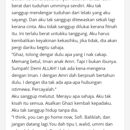
berat dari tuduhan umminya sendiri. Aku tak
sanggup mendengar tuduhan dari lelaki yang aku
sayangi. Dan aku tak sanggup ditewaskan sekali lagi
kerana cinta. Aku tidak sanggup dilukai kerana fitnah
itu. Ini terlalu berat untukku tanggung. Aku harus
kembalikan keyakinan kekasihku, jika tidak, dia akan
pergi dariku begitu sahaja.
“Ghaz, tolong dengar dulu apa yang I nak cakap.
Memang betul, Iman anak Amri. Tapi I bukan ibunya.
Sumpah! Demi ALLAH! I tak ada kena-mengena
dengan Iman. I dengan Amri dah berpisah bertahun
dulu. I dengan dia tak ada apa-apa hubungan
istimewa. Percayalah.”
Aku sanggup melutut. Merayu apa sahaja. Aku tak
kisah itu semua. Asalkan Ghazi kembali kepadaku.
Aku tak sanggup hidup tanpa dia.
“I think, you can go home now, Sofi. Baliklah, dan
jangan datang lagi.You dah tipu I, walid, ummi dan