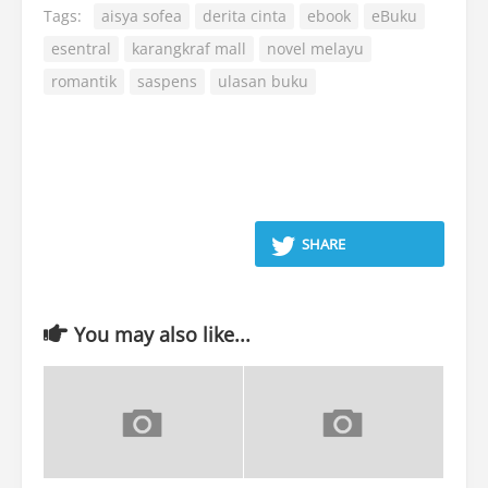
Tags:
aisya sofea
derita cinta
ebook
eBuku
esentral
karangkraf mall
novel melayu
romantik
saspens
ulasan buku
SHARE
You may also like...