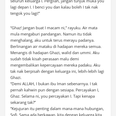
seluruh keluarga I. Pergilah, jangan tunjuk muka you
lagi depan I. I benci you dan kalau boleh I tak nak
tengok you lagi!”
“Ghaz! Jangan buat I macam ni,” rayuku. Air mata
mula mengaburi pandangan. Namun itu tidak
menghalang, aku untuk terus merayu padanya.
Berlinangan air mataku di hadapan mereka semua.
Menangis di hadapan Ghazi, walid dan ummi. Aku
sudah tidak kisah perasaan malu demi
mengembalikan kepercayaan mereka padaku. Aku
tak nak berpisah dengan keluarga ini, lebih-lebih lagi
Ghazi.
“Demi ALLAH, I bukan ibu Iman sebenarnya. I tak
pernah kahwin pun dengan sesiapa. Percayakan I,
Ghaz. Selama ni, you percayakan I. Tapi kenapa
sekarang tak?”
“Kejujuran itu penting dalam mana-mana hubungan,
Sofi. Sama ada berkawan, kita dengan keluarga kita