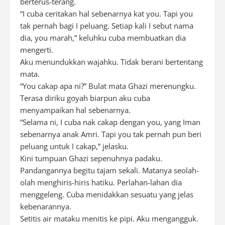
berterus-terang.
“I cuba ceritakan hal sebenarnya kat you. Tapi you
tak pernah bagi I peluang. Setiap kali I sebut nama
dia, you marah,” keluhku cuba membuatkan dia
mengerti.
Aku menundukkan wajahku. Tidak berani bertentang
mata.
“You cakap apa ni?” Bulat mata Ghazi merenungku.
Terasa diriku goyah biarpun aku cuba
menyampaikan hal sebenarnya.
“Selama ni, I cuba nak cakap dengan you, yang Iman
sebenarnya anak Amri. Tapi you tak pernah pun beri
peluang untuk I cakap,” jelasku.
Kini tumpuan Ghazi sepenuhnya padaku.
Pandangannya begitu tajam sekali. Matanya seolah-
olah menghiris-hiris hatiku. Perlahan-lahan dia
menggeleng. Cuba menidakkan sesuatu yang jelas
kebenarannya.
Setitis air mataku menitis ke pipi. Aku mengangguk.