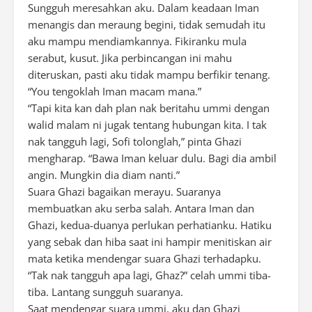
Sungguh meresahkan aku. Dalam keadaan Iman
menangis dan meraung begini, tidak semudah itu
aku mampu mendiamkannya. Fikiranku mula
serabut, kusut. Jika perbincangan ini mahu
diteruskan, pasti aku tidak mampu berfikir tenang.
“You tengoklah Iman macam mana.”
“Tapi kita kan dah plan nak beritahu ummi dengan
walid malam ni jugak tentang hubungan kita. I tak
nak tangguh lagi, Sofi tolonglah,” pinta Ghazi
mengharap. “Bawa Iman keluar dulu. Bagi dia ambil
angin. Mungkin dia diam nanti.”
Suara Ghazi bagaikan merayu. Suaranya
membuatkan aku serba salah. Antara Iman dan
Ghazi, kedua-duanya perlukan perhatianku. Hatiku
yang sebak dan hiba saat ini hampir menitiskan air
mata ketika mendengar suara Ghazi terhadapku.
“Tak nak tangguh apa lagi, Ghaz?” celah ummi tiba-
tiba. Lantang sungguh suaranya.
Saat mendengar suara ummi, aku dan Ghazi