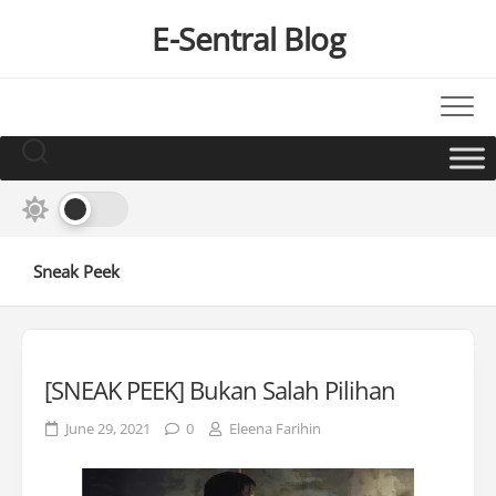
Skip
E-Sentral Blog
to
content
Sneak Peek
[SNEAK PEEK] Bukan Salah Pilihan
June 29, 2021
0
Eleena Farihin