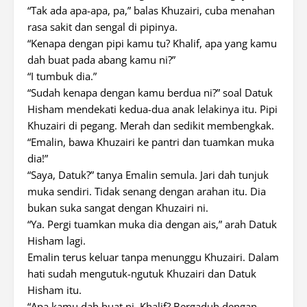
“Tak ada apa-apa, pa,” balas Khuzairi, cuba menahan
rasa sakit dan sengal di pipinya.
“Kenapa dengan pipi kamu tu? Khalif, apa yang kamu
dah buat pada abang kamu ni?”
“I tumbuk dia.”
“Sudah kenapa dengan kamu berdua ni?” soal Datuk
Hisham mendekati kedua-dua anak lelakinya itu. Pipi
Khuzairi di pegang. Merah dan sedikit membengkak.
“Emalin, bawa Khuzairi ke pantri dan tuamkan muka
dia!”
“Saya, Datuk?” tanya Emalin semula. Jari dah tunjuk
muka sendiri. Tidak senang dengan arahan itu. Dia
bukan suka sangat dengan Khuzairi ni.
“Ya. Pergi tuamkan muka dia dengan ais,” arah Datuk
Hisham lagi.
Emalin terus keluar tanpa menunggu Khuzairi. Dalam
hati sudah mengutuk-ngutuk Khuzairi dan Datuk
Hisham itu.
“Apa kamu dah buat ni, Khalif? Bergaduh dengan