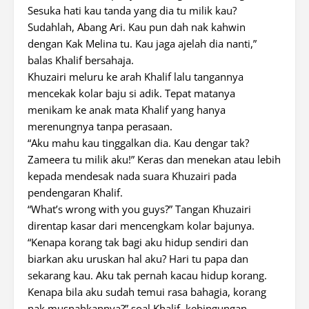
Sesuka hati kau tanda yang dia tu milik kau?
Sudahlah, Abang Ari. Kau pun dah nak kahwin
dengan Kak Melina tu. Kau jaga ajelah dia nanti,”
balas Khalif bersahaja.
Khuzairi meluru ke arah Khalif lalu tangannya
mencekak kolar baju si adik. Tepat matanya
menikam ke anak mata Khalif yang hanya
merenungnya tanpa perasaan.
“Aku mahu kau tinggalkan dia. Kau dengar tak?
Zameera tu milik aku!” Keras dan menekan atau lebih
kepada mendesak nada suara Khuzairi pada
pendengaran Khalif.
“What’s wrong with you guys?” Tangan Khuzairi
direntap kasar dari mencengkam kolar bajunya.
“Kenapa korang tak bagi aku hidup sendiri dan
biarkan aku uruskan hal aku? Hari tu papa dan
sekarang kau. Aku tak pernah kacau hidup korang.
Kenapa bila aku sudah temui rasa bahagia, korang
nak musnahkannya?” soal Khalif, kebingungan.