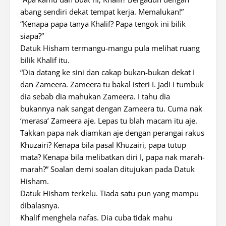
abang sendiri dekat tempat kerja. Memalukan!”
“Kenapa papa tanya Khalif? Papa tengok ini bilik
siapa?”
Datuk Hisham termangu-mangu pula melihat ruang
bilik Khalif itu.
“Dia datang ke sini dan cakap bukan-bukan dekat I
dan Zameera. Zameera tu bakal isteri I. Jadi I tumbuk
dia sebab dia mahukan Zameera. I tahu dia
bukannya nak sangat dengan Zameera tu. Cuma nak
‘merasa’ Zameera aje. Lepas tu blah macam itu aje.
Takkan papa nak diamkan aje dengan perangai rakus
Khuzairi? Kenapa bila pasal Khuzairi, papa tutup
mata? Kenapa bila melibatkan diri I, papa nak marah-
marah?” Soalan demi soalan ditujukan pada Datuk
Hisham.
Datuk Hisham terkelu. Tiada satu pun yang mampu
dibalasnya.
Khalif menghela nafas. Dia cuba tidak mahu