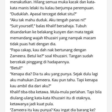
menakutkan. Hilang semua muka kacak dan kata-
kata manis lelaki itu kalau berjumpa perempuan.
“Duduklah. Apasal tercegat dekat situ?”
“Aku tak mahu duduk. Aku tengah panas ni!”
“Suit yourself,” balas Khalif bersahaja. Tubuh
disandarkan ke belakang kusyen dan mata tegak
memandang wajah Khuzairi yang nampak macam
tidak puas hati dengan dia.
“Papa cakap, kau dah nak bertunang dengan
Zameera. Betul ke?” soal Khuzairi. Tangan sudah
bercekak pinggang di hadapannya.
“Betul!”
“Kenapa dia? Dia tu aku yang punya. Sejak dulu lagi
aku mahukan Zameera. Kau pun tahu. Tapi kenapa
kau ambil dia dari aku?”
Khalif tiba-tiba ketawa. Mula-mula perlahan. Tapi bila
diulang-ulang kata-kata Khuzairi itu di otaknya,
ketawanya jadi kuat pula.
“Zameera itu kau punya? Kau ingat dia barang ke?