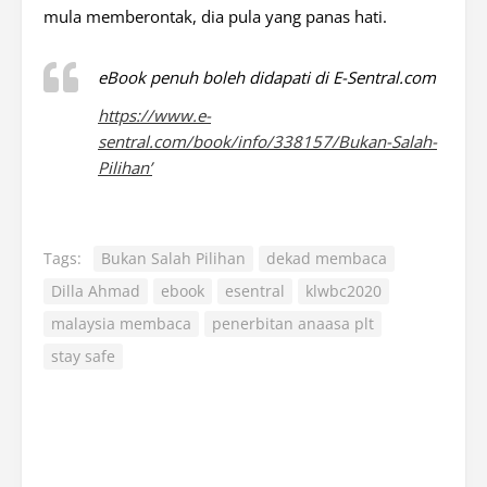
mula memberontak, dia pula yang panas hati.
eBook penuh boleh didapati di E-Sentral.com
https://www.e-
sentral.com/book/info/338157/Bukan-Salah-
Pilihan’
Tags:
Bukan Salah Pilihan
dekad membaca
Dilla Ahmad
ebook
esentral
klwbc2020
malaysia membaca
penerbitan anaasa plt
stay safe