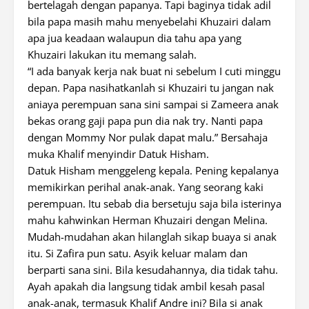
bertelagah dengan papanya. Tapi baginya tidak adil
bila papa masih mahu menyebelahi Khuzairi dalam
apa jua keadaan walaupun dia tahu apa yang
Khuzairi lakukan itu memang salah.
“I ada banyak kerja nak buat ni sebelum I cuti minggu
depan. Papa nasihatkanlah si Khuzairi tu jangan nak
aniaya perempuan sana sini sampai si Zameera anak
bekas orang gaji papa pun dia nak try. Nanti papa
dengan Mommy Nor pulak dapat malu.” Bersahaja
muka Khalif menyindir Datuk Hisham.
Datuk Hisham menggeleng kepala. Pening kepalanya
memikirkan perihal anak-anak. Yang seorang kaki
perempuan. Itu sebab dia bersetuju saja bila isterinya
mahu kahwinkan Herman Khuzairi dengan Melina.
Mudah-mudahan akan hilanglah sikap buaya si anak
itu. Si Zafira pun satu. Asyik keluar malam dan
berparti sana sini. Bila kesudahannya, dia tidak tahu.
Ayah apakah dia langsung tidak ambil kesah pasal
anak-anak, termasuk Khalif Andre ini? Bila si anak