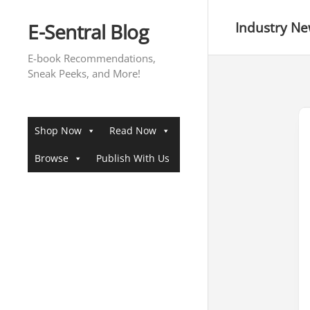
Skip
to
E-Sentral Blog
Industry N
content
E-book Recommendations,
Sneak Peeks, and More!
Shop Now
Read Now
Browse
Publish With Us