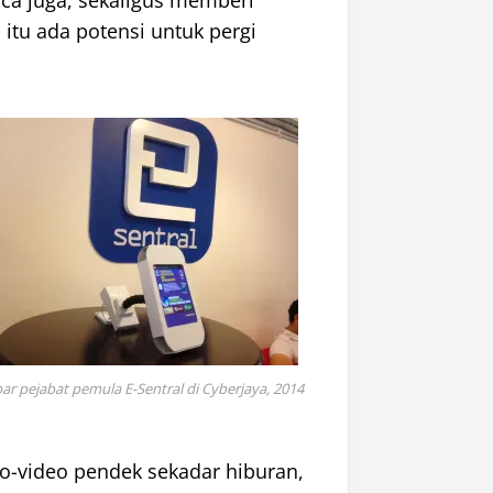
ca juga, sekaligus memberi
itu ada potensi untuk pergi
r pejabat pemula E-Sentral di Cyberjaya, 2014
eo-video pendek sekadar hiburan,