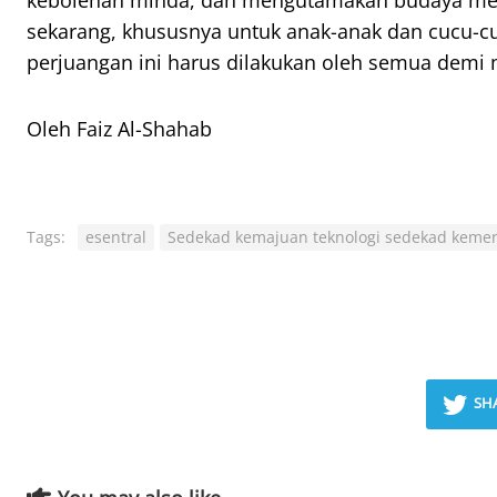
kebolehan minda, dan mengutamakan budaya me
sekarang, khususnya untuk anak-anak dan cucu-cu
perjuangan ini harus dilakukan oleh semua demi 
Oleh Faiz Al-Shahab
Tags:
esentral
Sedekad kemajuan teknologi sedekad keme
SH