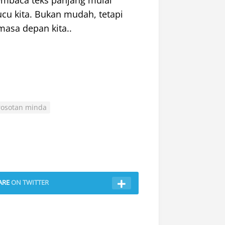
mbaca teks panjang mulai
cu kita. Bukan mudah, tetapi
masa depan kita..
rosotan minda
ARE
ON TWITTER