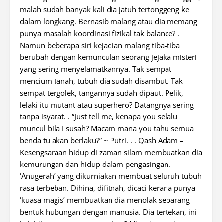
malah sudah banyak kali dia jatuh tertonggeng ke
dalam longkang. Bernasib malang atau dia memang
punya masalah koordinasi fizikal tak balance? .
Namun beberapa siri kejadian malang tiba-tiba
berubah dengan kemunculan seorang jejaka misteri
yang sering menyelamatkannya. Tak sempat
mencium tanah, tubuh dia sudah disambut. Tak
sempat tergolek, tangannya sudah dipaut. Pelik,
lelaki itu mutant atau superhero? Datangnya sering
tanpa isyarat. . “Just tell me, kenapa you selalu
muncul bila I susah? Macam mana you tahu semua
benda tu akan berlaku?” ~ Putri. . . Qash Adam –
Kesengsaraan hidup di zaman silam membuatkan dia
kemurungan dan hidup dalam pengasingan.
‘Anugerah’ yang dikurniakan membuat seluruh tubuh
rasa terbeban. Dihina, difitnah, dicaci kerana punya
‘kuasa magis’ membuatkan dia menolak sebarang
bentuk hubungan dengan manusia. Dia tertekan, ini