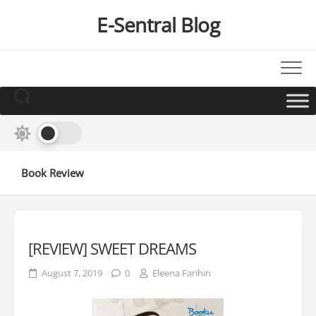
Skip
E-Sentral Blog
to
content
Book Review
[REVIEW] SWEET DREAMS
August 7, 2019
0
Eleena Farihin