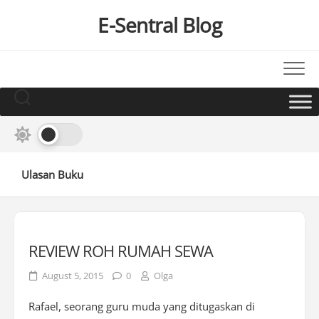
Skip
E-Sentral Blog
to
content
Ulasan Buku
REVIEW ROH RUMAH SEWA
August 5, 2015
0
Olga
Rafael, seorang guru muda yang ditugaskan di