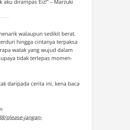
lik aku dirampas Eiz!” – Marzuki
enarik walaupun sedikit berat.
erduri hingga cintanya terpaksa
erapa watak yang wujud dalam
a supaya tidak terlepas momen-
ak daripada cerita ini, kena baca
m
88/please-jangan-