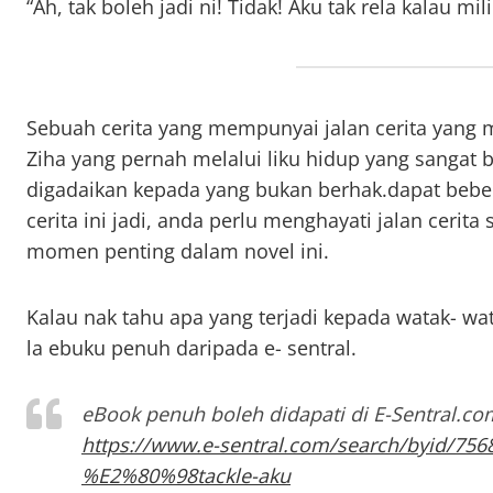
“Ah, tak boleh jadi ni! Tidak! Aku tak rela kalau mi
Sebuah cerita yang mempunyai jalan cerita yang m
Ziha yang pernah melalui liku hidup yang sangat b
digadaikan kepada yang bukan berhak.dapat beb
cerita ini jadi, anda perlu menghayati jalan cerit
momen penting dalam novel ini.
Kalau nak tahu apa yang terjadi kepada watak- wat
la ebuku penuh daripada e- sentral.
eBook penuh boleh didapati di E-Sentral.co
https://www.e-sentral.com/search/byid/756
%E2%80%98tackle-aku