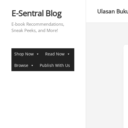
Skip
to
E-Sentral Blog
Ulasan Buk
content
E-book Recommendations,
Sneak Peeks, and More!
Shop Now
Read Now
Browse
Publish With Us