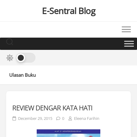
Skip
E-Sentral Blog
to
content
Ulasan Buku
REVIEW DENGAR KATA HATI
December 29, 2015
0
Eleena Farihin