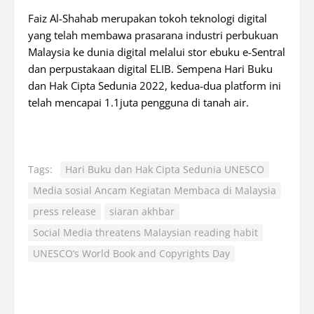
Faiz Al-Shahab merupakan tokoh teknologi digital
yang telah membawa prasarana industri perbukuan
Malaysia ke dunia digital melalui stor ebuku e-Sentral
dan perpustakaan digital ELIB. Sempena Hari Buku
dan Hak Cipta Sedunia 2022, kedua-dua platform ini
telah mencapai 1.1juta pengguna di tanah air.
Tags:
Hari Buku dan Hak Cipta Sedunia UNESCO
Media sosial Ancam Kegiatan Membaca di Malaysia
press release
siaran akhbar
Social Media threatens Malaysian reading habit
UNESCO’s World Book and Copyrights Day