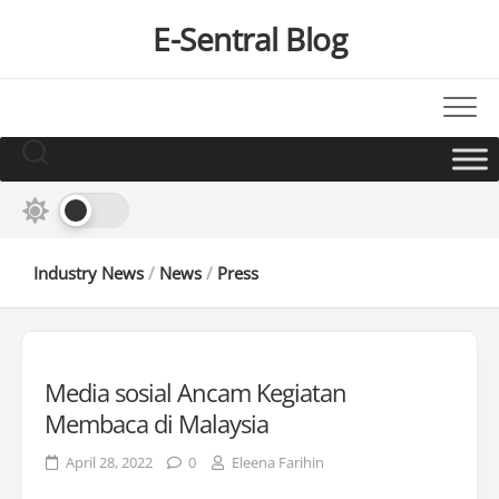
Skip
E-Sentral Blog
to
content
Industry News
/
News
/
Press
Media sosial Ancam Kegiatan
Membaca di Malaysia
April 28, 2022
0
Eleena Farihin