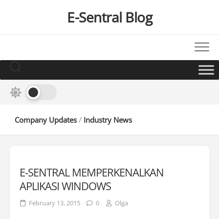
Skip
E-Sentral Blog
to
content
Company Updates
/
Industry News
E-SENTRAL MEMPERKENALKAN
APLIKASI WINDOWS
February 13, 2015
0
Olga