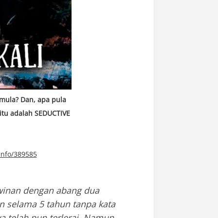
emula? Dan, apa pula
 itu adalah SEDUCTIVE
info/389585
winan dengan abang dua
an selama 5 tahun tanpa kata
 telah pun terlerai. Namun