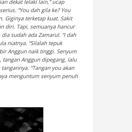
an dekat lelaki lain,” ucap
rius. “You dah gila ke? You
. Giginya terketap kuat. Sakit
an diri. Tapi, semuanya hancur
dia sudah ada Zamarul. “I dah
a niatnya. “Silalah tepuk
ibir Anggun naik tinggi. Senyum
a, tangan Anggun dipegang, lalu
k tangannya. “Tangan you akan
eraya menguntum senyum penuh