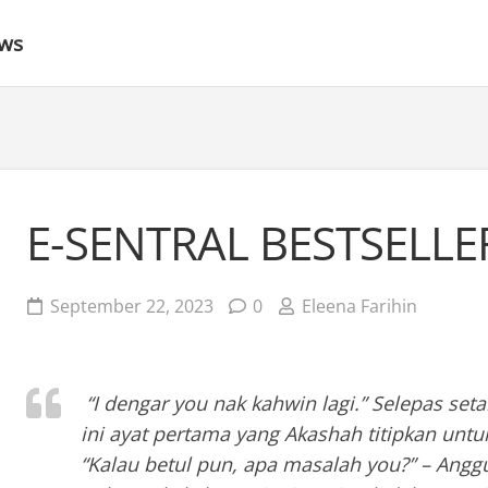
ews
E-SENTRAL BESTSELL
September 22, 2023
0
Eleena Farihin
“I dengar you nak kahwin lagi.” Selepas set
ini ayat pertama yang Akashah titipkan unt
“Kalau betul pun, apa masalah you?” – Angg