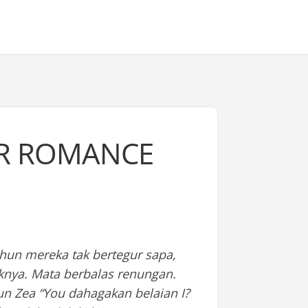
ER ROMANCE
ahun mereka tak bertegur sapa,
uknya. Mata berbalas renungan.
un Zea “You dahagakan belaian I?