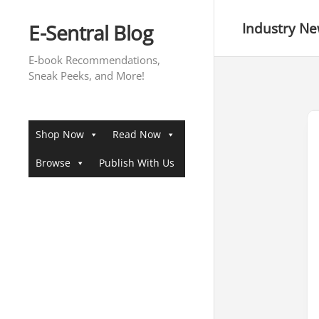
Skip
to
E-Sentral Blog
Industry N
content
E-book Recommendations,
Sneak Peeks, and More!
Shop Now
Read Now
Browse
Publish With Us