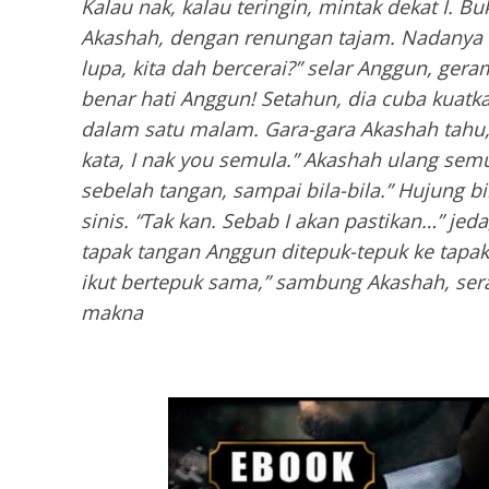
Kalau nak, kalau teringin, mintak dekat I. Buk
Akashah, dengan renungan tajam. Nadanya se
lupa, kita dah bercerai?” selar Anggun, geram
benar hati Anggun! Setahun, dia cuba kuatk
dalam satu malam. Gara-gara Akashah tahu, 
kata, I nak you semula.” Akashah ulang semul
sebelah tangan, sampai bila-bila.” Hujung b
sinis. “Tak kan. Sebab I akan pastikan…” jed
tapak tangan Anggun ditepuk-tepuk ke tapa
ikut bertepuk sama,” sambung Akashah, s
makna